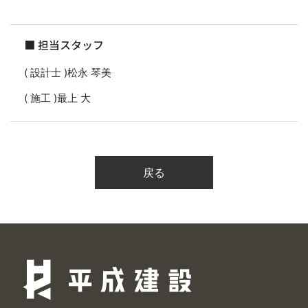
■ 担当スタッフ
( 設計士 )松永 琴美
( 施工 )最上 大
戻る