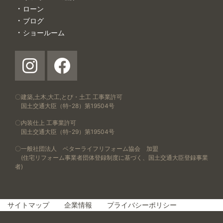
ローン
ブログ
ショールーム
〇建築,土木,大工,とび・土工 工事業許可
国土交通大臣（特-28）第19504号
〇内装仕上 工事業許可
国土交通大臣（特-29）第19504号
〇一般社団法人 ベターライフリフォーム協会 加盟
(住宅リフォーム事業者団体登録制度に基づく、国土交通大臣登録事業
者)
サイトマップ
企業情報
プライバシーポリシー